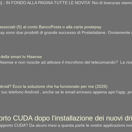
- IN FONDO ALLA PAGINA TUTTE LE NOVITA' Noi di lowcuras siamo gra
 associati (5) al conto BancoPosta o alla carta postepay
ay sono due prodotti di grande successo di Posteitaliane. Ovviamente esi
 della smart tv Hisense
sense e non riuscite ad attivare il microfono del telecomando? La ric
ndroid? Ecco la soluzione che ha funzionato per me (2026)
l tuo telefono Android , anche se le email arrivano appena apri l'app, p
porto CUDA dopo l'installazione dei nuovi d
porto CUDA? Da alcuni mesi a questa parte le vostre applicazioni non