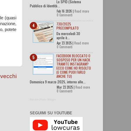
Lo SPID (Sistema
Pubblico di Identità...
Feb 16 2026 |
Read more
0 Commenti
le (quasi
730/2025
inazione,
PRECOMPILATO
o, potete
Da mercoledì 30
aprile è...
Apr 23 2025 |
Read more
0 Commenti
FACEBOOK BLOCCATO O
SOSPESO PER UN HACK
TRAMITE INSTAGRAM?
ECCO COME HO RISOLTO
(E COME PUOI FARLO
 vecchi
ANCHE TU)
Domenica 9 marzo 2025, intorno alle...
Mar 23 2025 |
Read more
0 Commenti
Recent Posts Widget
SEGUIMI SU YOUTUBE