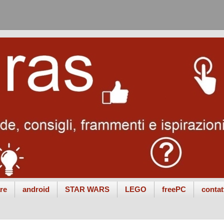
re
android
STAR WARS
LEGO
freePC
contat