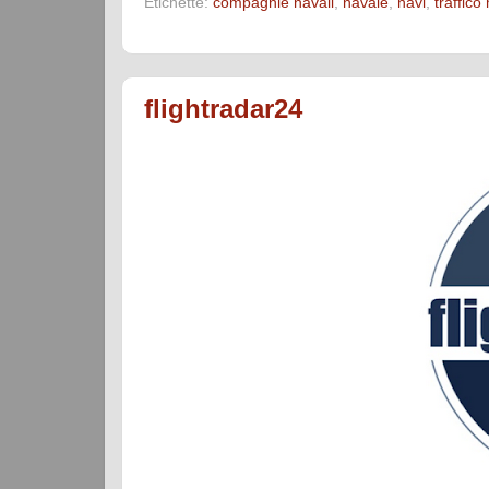
Etichette:
compagnie navali
,
navale
,
navi
,
traffico
flightradar24