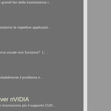
ndi fan della trasmissione r...
stono le rispettive applicazio...
erca vocale non funziona? L'...
robabilmente il problema n...
river nVIDIA
 riconoscono più il supporto CUD...