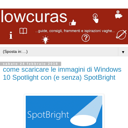
▼
sabato 24 febbraio 2018
come scaricare le immagini di Windows
10 Spotlight con (e senza) SpotBright