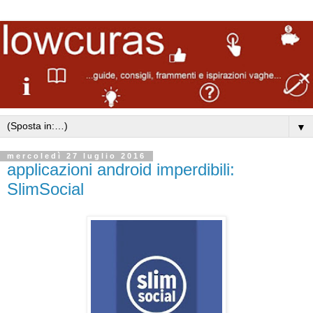
▼
mercoledì 27 luglio 2016
applicazioni android imperdibili:
SlimSocial