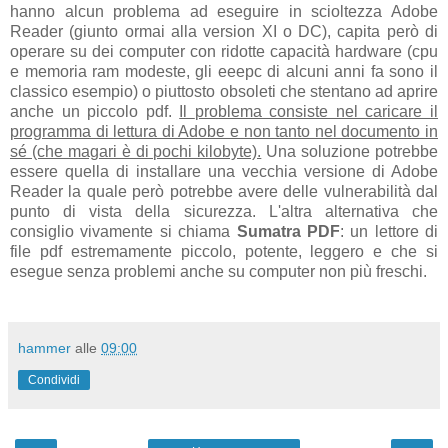
hanno alcun problema ad eseguire in scioltezza Adobe
Reader (giunto ormai alla version XI o DC), capita però di
operare su dei
computer con ridotte capacità hardware (cpu
e memoria ram modeste, gli eeepc di alcuni anni fa sono il
classico esempio) o piuttosto obsoleti che stentano ad aprire
anche un piccolo pdf.
Il
problema consiste nel caricare il
programma di lettura di Adobe e non tanto nel documento in
sé (che magari è di pochi kilobyte).
Una soluzione potrebbe
essere quella di
installare una vecchia versione di Adobe
Reader la quale però potrebbe avere delle vulnerabilità dal
punto di vista della sicurezza. L'altra alternativa che
consiglio vivamente si
chiama
Sumatra PDF
: un lettore di
file pdf estremamente piccolo, potente, leggero e che si
esegue senza problemi anche su computer non più freschi.
hammer
alle
09:00
Condividi