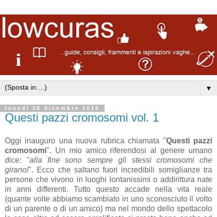
▼
lunedì 26 dicembre 2016
Questi pazzi cromosomi vol. 1
Oggi inauguro una nuova rubrica chiamata "
Questi pazzi
cromosomi
". Un mio amico riferendosi al genere umano
dice: "
alla fine sono sempre gli stessi cromosomi che
girano!
". Ecco che saltano fuori incredibili somiglianze tra
persone che vivono in luoghi lontanissimi o addirittura nate
in anni differenti. Tutto questo accade nella vita reale
(quante volte abbiamo scambiato in uno sconosciuto il volto
di un parente o di un amico) ma nel mondo dello spettacolo