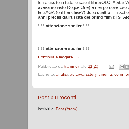
Ieri è uscito in tutte le sale il film SOLO: A S
avevamo visto Rogue One) e ritengo doveroso dir
la SAGA (o il franchise?) dopo quattro film sotto 
anni precisi dall'uscita del primo film di 
! ! ! attenzione spoiler ! ! !
! ! ! attenzione spoiler ! ! !
Continua a leggere...»
Pubblicato da
hammer
alle
21:20
Etichette:
analisi
,
astarwarsstory
,
cinema
,
commen
Post più recenti
Iscriviti a:
Post (Atom)