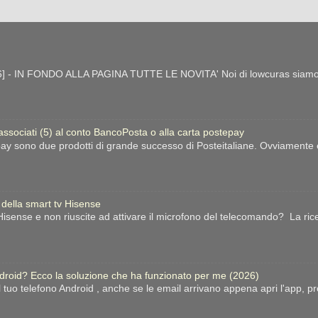
- IN FONDO ALLA PAGINA TUTTE LE NOVITA' Noi di lowcuras siamo gra
 associati (5) al conto BancoPosta o alla carta postepay
ay sono due prodotti di grande successo di Posteitaliane. Ovviamente esi
 della smart tv Hisense
sense e non riuscite ad attivare il microfono del telecomando? La ric
ndroid? Ecco la soluzione che ha funzionato per me (2026)
l tuo telefono Android , anche se le email arrivano appena apri l'app, p