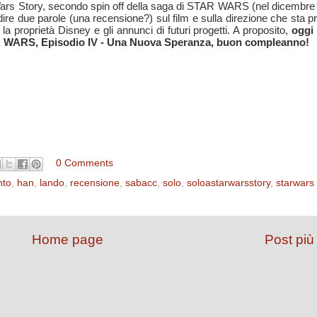
tar Wars Story, secondo spin off della saga di STAR WARS (nel dicembre
e due parole (una recensione?) sul film e sulla direzione che sta 
la proprietà Disney e gli annunci di futuri progetti. A proposito,
oggi
STAR WARS, Episodio IV - Una Nuova Speranza, buon compleanno!
0 Comments
to
,
han
,
lando
,
recensione
,
sabacc
,
solo
,
soloastarwarsstory
,
starwars
Home page
Post più