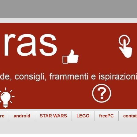
re
android
STAR WARS
LEGO
freePC
contat