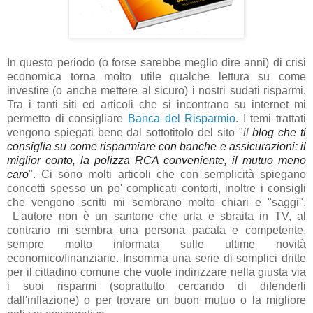
In questo periodo (o forse sarebbe meglio dire anni) di crisi
economica torna molto utile qualche lettura su come
investire (o anche mettere al sicuro) i nostri sudati risparmi.
Tra i tanti siti ed articoli che si incontrano su internet mi
permetto di consigliare
Banca del Risparmio
. I temi trattati
vengono spiegati bene dal sottotitolo del sito "
il
blog che ti
consiglia su come risparmiare con banche e assicurazioni: il
miglior conto, la polizza RCA conveniente, il mutuo meno
caro
". Ci sono molti articoli che con semplicità spiegano
concetti spesso un po'
complicati
contorti, inoltre i consigli
che vengono scritti mi sembrano molto chiari e "saggi".
L'autore non è un santone che urla e sbraita in TV, al
contrario mi sembra una persona pacata e competente,
sempre molto informata sulle ultime novità
economico/finanziarie. Insomma una serie di semplici dritte
per il cittadino comune che vuole indirizzare nella giusta via
i suoi risparmi (soprattutto cercando di difenderli
dall'inflazione) o per trovare un buon mutuo o la migliore