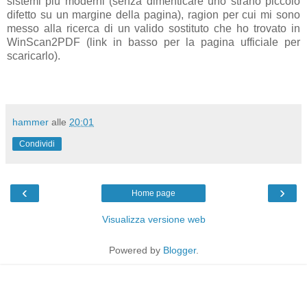
sistemi più moderni (senza dimenticare uno strano piccolo
difetto su un margine della pagina), ragion per cui mi sono
messo alla ricerca di un valido sostituto che ho trovato in
WinScan2PDF (link in basso per la pagina ufficiale per
scaricarlo).
hammer
alle
20:01
Condividi
‹
›
Home page
Visualizza versione web
Powered by
Blogger
.