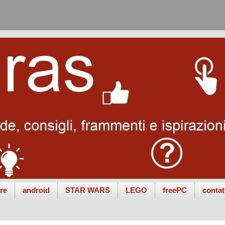
re
android
STAR WARS
LEGO
freePC
contat