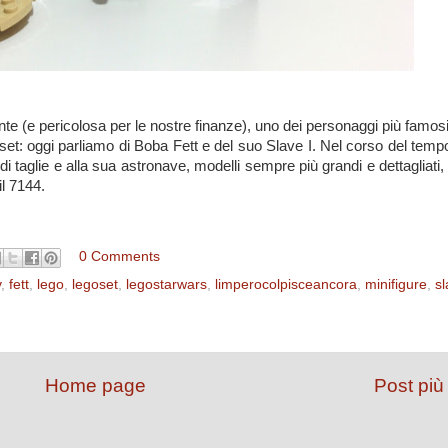
e pericolosa per le nostre finanze), uno dei personaggi più famosi
 set: oggi parliamo di Boba Fett e del suo Slave I. Nel corso del temp
i taglie e alla sua astronave, modelli sempre più grandi e dettagliati,
il 7144.
0 Comments
v
,
fett
,
lego
,
legoset
,
legostarwars
,
limperocolpisceancora
,
minifigure
,
s
Home page
Post più