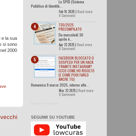
Lo SPID (Sistema
Pubblico di Identità...
Feb 16 2026 |
Read more
0 Commenti
730/2025
PRECOMPILATO
Da mercoledì 30
 e la sua
aprile è...
o si sono
Apr 23 2025 |
Read more
0 Commenti
 nel 2000
FACEBOOK BLOCCATO O
SOSPESO PER UN HACK
TRAMITE INSTAGRAM?
ECCO COME HO RISOLTO
(E COME PUOI FARLO
ANCHE TU)
Domenica 9 marzo 2025, intorno alle...
lave
,
Mar 23 2025 |
Read more
0 Commenti
Recent Posts Widget
 vecchi
SEGUIMI SU YOUTUBE