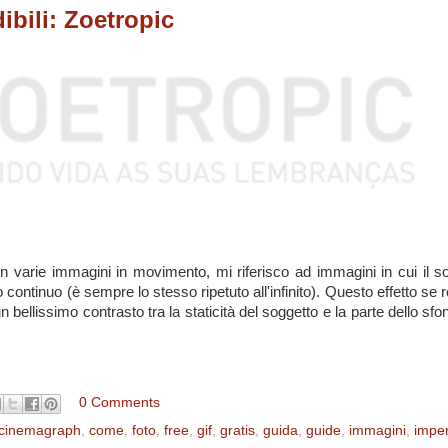
ibili: Zoetropic
in varie immagini in movimento, mi riferisco ad immagini in cui il s
ntinuo (è sempre lo stesso ripetuto all'infinito). Questo effetto se r
n bellissimo contrasto tra la staticità del soggetto e la parte dello sf
0 Comments
cinemagraph
,
come
,
foto
,
free
,
gif
,
gratis
,
guida
,
guide
,
immagini
,
imper