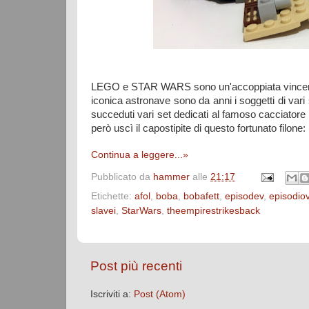
LEGO e STAR WARS sono un'accoppiata vincente (
iconica astronave sono da anni i soggetti di vari
succeduti vari set dedicati al famoso cacciatore d
però uscì il capostipite di questo fortunato filone: 
Continua a leggere...»
Pubblicato da
hammer
alle
21:17
Etichette:
afol
,
boba
,
bobafett
,
episodev
,
episodio
slavei
,
‎StarWars
,
theempirestrikesback
Post più recenti
Iscriviti a:
Post (Atom)