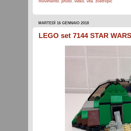
movimento
,
photo
,
video
,
vita
,
zoetropic
MARTEDÌ 16 GENNAIO 2018
LEGO set 7144 STAR WARS S