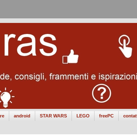
re
android
STAR WARS
LEGO
freePC
contat