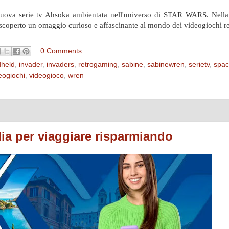
a nuova serie tv Ahsoka ambientata nell'universo di STAR WARS. Nell
no scoperto un omaggio curioso e affascinante al mondo dei videogiochi re
0 Comments
held
,
invader
,
invaders
,
retrogaming
,
sabine
,
sabinewren
,
serietv
,
spa
eogiochi
,
videogioco
,
wren
ia per viaggiare risparmiando