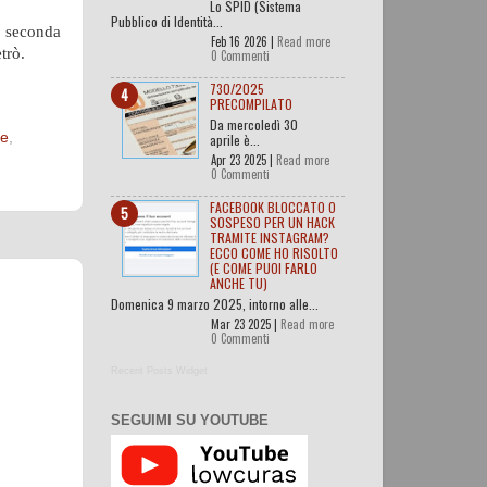
Lo SPID (Sistema
Pubblico di Identità...
a seconda
Feb 16 2026 |
Read more
trò.
0 Commenti
730/2025
PRECOMPILATO
Da mercoledì 30
ce
,
aprile è...
Apr 23 2025 |
Read more
0 Commenti
FACEBOOK BLOCCATO O
SOSPESO PER UN HACK
TRAMITE INSTAGRAM?
ECCO COME HO RISOLTO
(E COME PUOI FARLO
ANCHE TU)
Domenica 9 marzo 2025, intorno alle...
Mar 23 2025 |
Read more
0 Commenti
Recent Posts Widget
SEGUIMI SU YOUTUBE