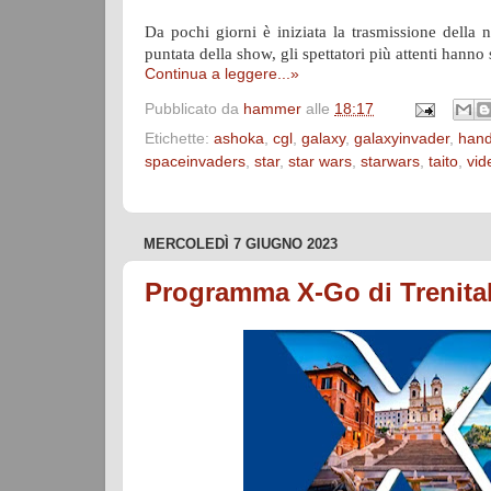
Da pochi giorni è iniziata la trasmissione dell
puntata della show, gli spettatori più attenti han
Continua a leggere...»
Pubblicato da
hammer
alle
18:17
Etichette:
ashoka
,
cgl
,
galaxy
,
galaxyinvader
,
hand
spaceinvaders
,
star
,
star wars
,
starwars
,
taito
,
vid
MERCOLEDÌ 7 GIUGNO 2023
Programma X-Go di Trenital