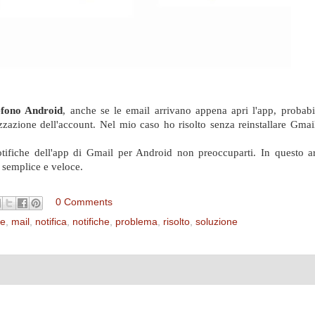
lefono Android
, anche se le email arrivano appena apri l'app, probabi
zzazione dell'account. Nel mio caso ho risolto senza reinstallare Gmai
ifiche dell'app di Gmail per Android non preoccuparti. In questo art
semplice e veloce.
0 Comments
de
,
mail
,
notifica
,
notifiche
,
problema
,
risolto
,
soluzione