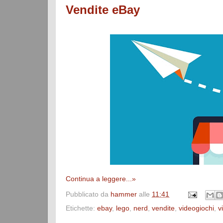
Vendite eBay
Continua a leggere...»
Pubblicato da
hammer
alle
11:41
Etichette:
ebay
,
lego
,
nerd
,
vendite
,
videogiochi
,
v