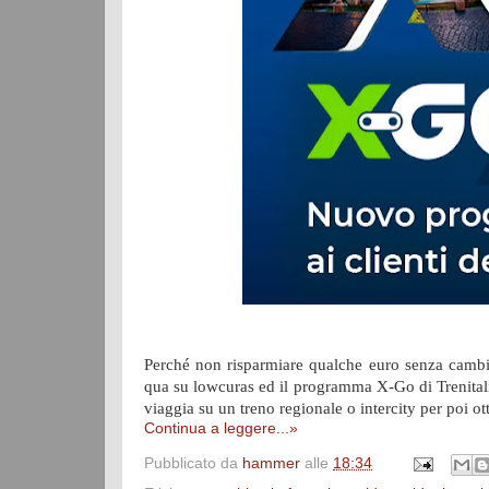
Perché non risparmiare qualche euro senza cambia
qua su lowcuras ed il programma X-Go di Trenitalia
viaggia su un treno regionale o intercity per poi
Continua a leggere...»
Pubblicato da
hammer
alle
18:34