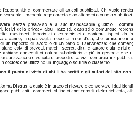
re l’opportunità di commentare gli articoli pubblicati. Chi vuole render
ntivamente il presente regolamento e ad attenersi a quanto stabilitovi.
overe
senza preavviso e a suo insindacabile giudizio i
comme
i, lesivi della privacy altrui, razzisti, classisti o comunque reprensi
tte, movimenti terroristici o estremistici e contenuti ispirati da f
are danno, in qualsivoglia modo, a minori d’età; che forniscano inf
 di un rapporto di lavoro o di un patto di riservatezza; che conten
iano lesivi di brevetti, marchi, segreti, diritti di autore o altri diritti di
che abbiano contenuti di natura pubblicitaria e più in generale che uti
orizzazione e vendita di prodotti e servizi, compresi link pubblicit
 in codice; che utilizzino un linguaggio scurrile o blasfemo.
o il punto di vista di chi li ha scritti e gli autori del sito no
taforma
Disqus
la quale è in grado di rilevare e conservare i dati identifi
gono pubblicati i commenti al fine di consegnarli, dietro richiesta, all