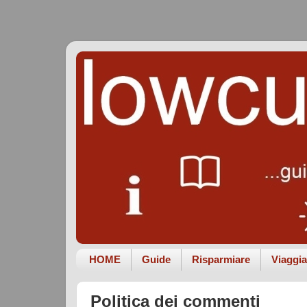
HOME
Guide
Risparmiare
Viaggia
Politica dei commenti