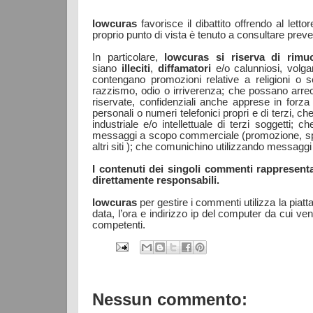
lowcuras
favorisce il dibattito offrendo al letto
proprio punto di vista è tenuto a consultare preve
In particolare,
lowcuras
si riserva di rimu
siano
illeciti
,
diffamatori
e/o calunniosi, volgar
contengano promozioni relative a religioni o se
razzismo, odio o irriverenza; che possano arrec
riservate, confidenziali anche apprese in forza
personali o numeri telefonici propri e di terzi, che s
industriale e/o intellettuale di terzi soggetti; 
messaggi a scopo commerciale (promozione, spons
altri siti ); che comunichino utilizzando messaggi
I contenuti dei singoli commenti rappresentan
direttamente responsabili.
lowcuras
per gestire i commenti utilizza la piat
data, l’ora e indirizzo ip del computer da cui ven
competenti.
Nessun commento: