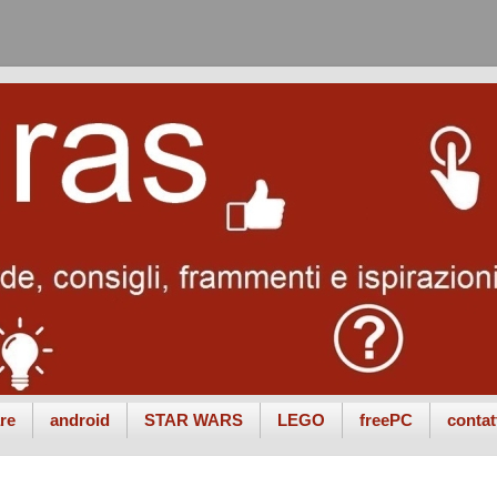
re
android
STAR WARS
LEGO
freePC
contat