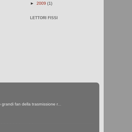
►
2009
(1)
LETTORI FISSI
ndi fan della trasmissione r...