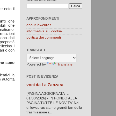
e noto il
APPROFONDIMENTI
nti
che
about lowcuras
bili; che
anatismo,
informativa sui cookie
ormazioni
politica dei commenti
gano dati
 proprietà
lizzino i
ari o con
TRANSLATE
n ne sono
Powered by
Translate
cativi, la
POST IN EVIDENZA
e autorità
voci da La Zanzara
[PAGINA AGGIORNATA IL
01/08/2026] - IN FONDO ALLA
PAGINA TUTTE LE NOVITA' Noi
di lowcuras siamo grandi fan della
trasmissione r...