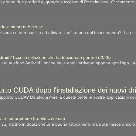
ay sono due prodotti di grande successo di Posteitaliane. Ovviamente esi
 della smart tv Hisense
sense e non riuscite ad attivare il microfono del telecomando? La ric
ndroid? Ecco la soluzione che ha funzionato per me (2026)
l tuo telefono Android , anche se le email arrivano appena apri l'app, p
porto CUDA dopo l'installazione dei nuovi d
porto CUDA? Da alcuni mesi a questa parte le vostre applicazioni non
stro smartphone tramite cavo usb
n su) hanno in dotazione una buona fotocamera ma nulla riesce ancora