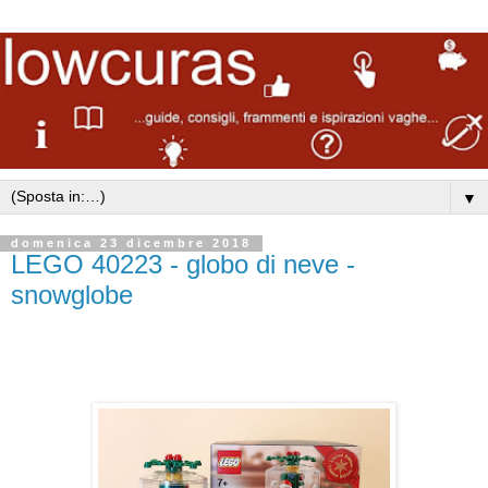
▼
domenica 23 dicembre 2018
LEGO 40223 - globo di neve -
snowglobe