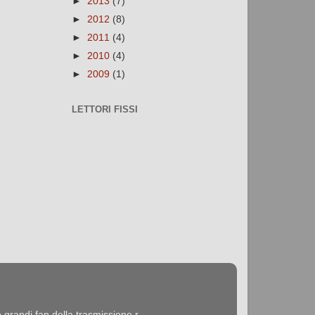
►
2013
(7)
►
2012
(8)
►
2011
(4)
►
2010
(4)
►
2009
(1)
LETTORI FISSI
ndi fan della trasmissione r...