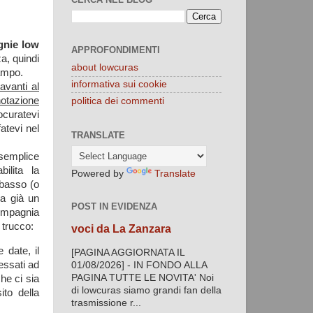
gnie low
APPROFONDIMENTI
a, quindi
about lowcuras
ampo.
informativa sui cookie
avanti al
notazione
politica dei commenti
ocuratevi
atevi nel
TRANSLATE
ù semplice
ilita la
Powered by
Translate
 basso (o
ha già un
POST IN EVIDENZA
compagnia
l trucco:
voci da La Zanzara
 date, il
[PAGINA AGGIORNATA IL
essati ad
01/08/2026] - IN FONDO ALLA
PAGINA TUTTE LE NOVITA' Noi
he ci sia
di lowcuras siamo grandi fan della
ito della
trasmissione r...