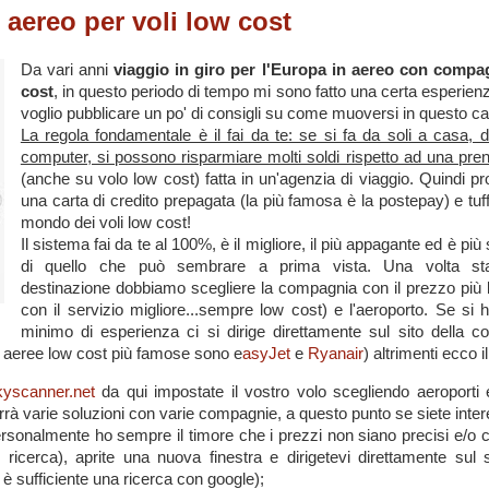
aereo per voli low cost
Da vari anni
viaggio in giro per l'Europa in aereo con compa
cost
, in questo periodo di tempo mi sono fatto una certa esperienz
voglio pubblicare un po' di consigli su come muoversi in questo c
La regola fondamentale è il fai da te: se si fa da soli a casa, d
computer, si possono risparmiare molti soldi rispetto ad una pre
(anche su volo low cost) fatta in un'agenzia di viaggio. Quindi pr
una carta di credito prepagata (la più famosa è la postepay) e tuff
mondo dei voli low cost!
Il sistema fai da te al 100%, è il migliore, il più appagante ed è pi
di quello che può
sembrare a prima vista. Una volta stab
destinazione dobbiamo scegliere la compagnia con il prezzo più
con il servizio migliore...sempre low cost) e l'aeroporto. Se si 
minimo di esperienza ci si dirige direttamente sul sito della 
e aeree low cost più famose sono e
asyJet
e
Ryanair
) altrimenti ecco i
yscanner.net
da qui impostate il vostro volo scegliendo aeroporti e
rrà varie soluzioni con varie compagnie, a questo punto se siete inter
rsonalmente ho sempre il timore che i prezzi non siano precisi e/o c
icerca), aprite una nuova finestra e dirigetevi direttamente sul s
è sufficiente una ricerca con google);