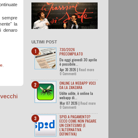
ontinuate
ne sempre
mente" la
i denaro
ULTIMI POST
730/2026
PRECOMPILATO
Da oggi giovedì 30 aprile
è possibile...
re
,
Apr 30 2026 |
Read more
0 Commenti
ONLINE LA WEBAPP VOCI
DA LA ZANZARA
Udite udite, è online la
 vecchi
webapp di...
Mar 07 2026 |
Read more
0 Commenti
SPID A PAGAMENTO?
ECCO COME NON PAGARE
UN CENTESIMO (E
L’ALTERNATIVA
DEFINITIVA)