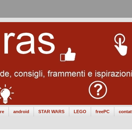
re
android
STAR WARS
LEGO
freePC
contat