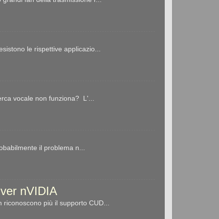
stono le rispettive applicazio...
erca vocale non funziona? L'...
robabilmente il problema n...
river nVIDIA
 riconoscono più il supporto CUD...