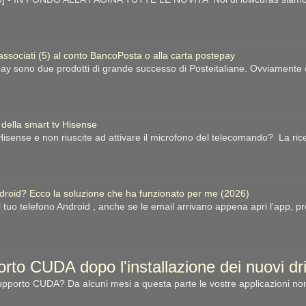
 associati (5) al conto BancoPosta o alla carta postepay
ay sono due prodotti di grande successo di Posteitaliane. Ovviamente esi
 della smart tv Hisense
sense e non riuscite ad attivare il microfono del telecomando? La ric
ndroid? Ecco la soluzione che ha funzionato per me (2026)
l tuo telefono Android , anche se le email arrivano appena apri l'app, p
porto CUDA dopo l'installazione dei nuovi d
porto CUDA? Da alcuni mesi a questa parte le vostre applicazioni non