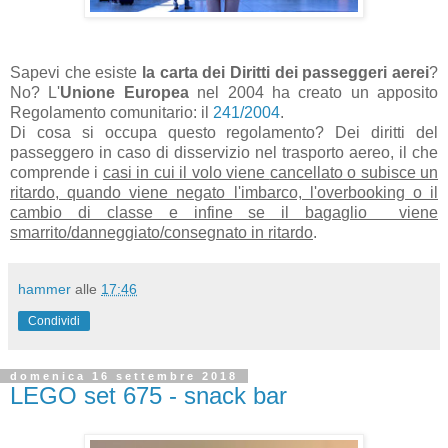
Sapevi che esiste
la carta dei
Diritti dei passeggeri aerei
?
No? L'
Unione Europea
nel 2004 ha creato un apposito
Regolamento comunitario: il
241/2004
.
Di cosa si occupa questo regolamento? Dei diritti del
passeggero in caso di disservizio nel trasporto aereo, il che
comprende i
casi in cui il volo viene
cancellato o subisce un
ritardo, quando viene negato l'imbarco, l'overbooking o il
cambio di classe e infine se il bagaglio viene
smarrito/danneggiato/consegnato in ritardo
.
hammer
alle
17:46
Condividi
domenica 16 settembre 2018
LEGO set 675 - snack bar