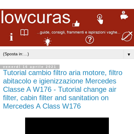
▼
venerdì 16 aprile 2021
Tutorial cambio filtro aria motore, filtro
abitacolo e igienizzazione Mercedes
Classe A W176 - Tutorial change air
filter, cabin filter and sanitation on
Mercedes A Class W176