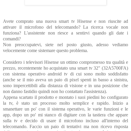
Avete comprato una nuova smart tv Hisense e non riuscite ad
attivare il microfono del telecomando?
La ricerca vocale non
funziona?
L'assistente non riesce a sentirvi quando gli date i
comandi?
Non preoccupatevi, siete nel posto giusto, adesso vediamo
velocemente come sistemare questo problema.
Considero i televisori Hisense un ottimo compromesso tra qualità e
prezzo, recentemente ho acquistato una smart tv 32" (32A5700FA)
con sistema operativo android tv di cui sono molto soddisfatto
(anche se il mio aveva un paio di pixel spenti in basso a sinistra,
sono impercettibili alla distanza di visione e in una posizione che
non danno fastidio quindi non ho contattato l'assistenza).
Appena scartato il prodotto e montato i suoi piedini ho configurato
la tv, è stato un processo molto semplice e rapido. Inizio a
smanettare un po' con il sistema operativo, le varie funzioni e le
app, dopo un po' mi stanco di digitare con la tastiera che appare
sulla tv e decido di usare il microfono incluso all'interno del
telecomando. Faccio un paio di tentativi ma non ricevo risposta