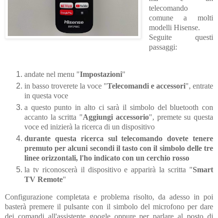
telecomando
comune a molti
modelli Hisense.
Seguite questi
passaggi:
andate nel menu "
Impostazioni
"
in basso troverete la voce "
Telecomandi e accessori
", entrate
in questa voce
a questo punto in alto ci sarà il simbolo del bluetooth con
accanto la scritta "
Aggiungi accessorio
", premete su questa
voce ed inizierà la ricerca di un dispositivo
durante questa ricerca sul telecomando dovete tenere
premuto per alcuni secondi il tasto con il simbolo delle tre
linee orizzontali, l'ho indicato con un cerchio rosso
la tv riconoscerà il dispositivo e apparirà la scritta "
Smart
TV Remote
"
Configurazione completata e problema risolto, da adesso in poi
basterà premere il pulsante con il simbolo del microfono per dare
dei comandi all'assistente google oppure per parlare al posto di