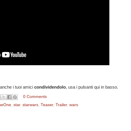
 anche i tuoi amici
condividendolo
, usa i pulsanti qui in basso.
0 Comments
ueOne‬
,
star
,
starwars
,
‬‎Teaser
,
‎Trailer
,
wars