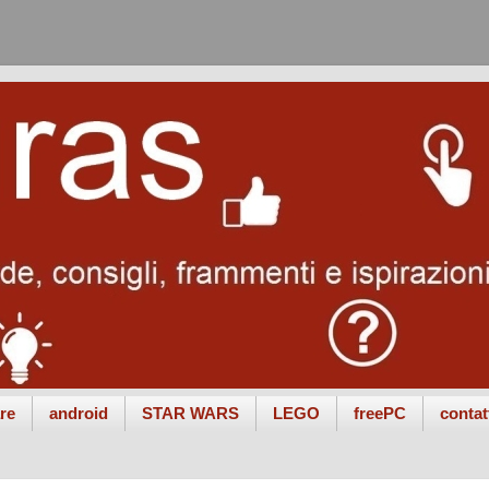
re
android
STAR WARS
LEGO
freePC
contat