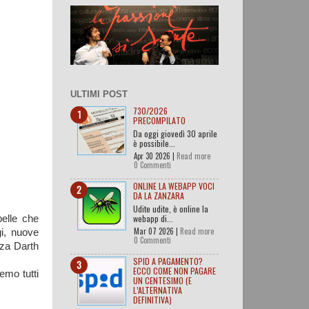
ULTIMI POST
730/2026
PRECOMPILATO
Da oggi giovedì 30 aprile
è possibile...
Apr 30 2026 |
Read more
0 Commenti
ONLINE LA WEBAPP VOCI
DA LA ZANZARA
Udite udite, è online la
webapp di...
elle che
Mar 07 2026 |
Read more
gi, nuove
0 Commenti
nza Darth
SPID A PAGAMENTO?
ECCO COME NON PAGARE
emo tutti
UN CENTESIMO (E
L’ALTERNATIVA
DEFINITIVA)