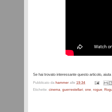
Se hai trovato interessante questo articolo, aiuta
Pubblicato da
hammer
alle
19:34
Etichette:
cinema
,
guerrestellari
,
one
,
rogue
,
‎Rog