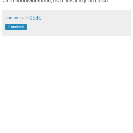
amici
condividendolo
, usa i pulsanti qui in basso.
hammer
alle
19:48
Condividi