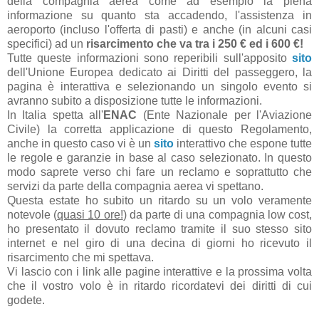
della compagnia aerea come ad esempio la piena
informazione su quanto sta accadendo, l'assistenza in
aeroporto (incluso l'offerta di pasti) e anche (in alcuni casi
specifici) ad un
risarcimento che va tra i 250 € ed i 600 €!
Tutte queste informazioni sono reperibili sull'apposito
sito
dell'Unione Europea dedicato ai Diritti del passeggero, la
pagina è interattiva e selezionando un singolo evento si
avranno subito a disposizione tutte le informazioni.
In Italia spetta all'
ENAC
(Ente Nazionale per l'Aviazione
Civile) la corretta applicazione di questo Regolamento,
anche in questo caso vi è un
sito
interattivo che espone tutte
le regole e garanzie in base al caso selezionato. In questo
modo saprete verso chi fare un reclamo e soprattutto che
servizi da parte della compagnia aerea vi spettano.
Questa estate ho subito un ritardo su un volo veramente
notevole (
quasi 10 ore!
) da parte di una compagnia low cost,
ho presentato il dovuto reclamo tramite il suo stesso sito
internet e nel giro di una decina di giorni ho ricevuto il
risarcimento che mi spettava.
Vi lascio con i link alle pagine interattive e la prossima volta
che il vostro volo è in ritardo ricordatevi dei diritti di cui
godete.