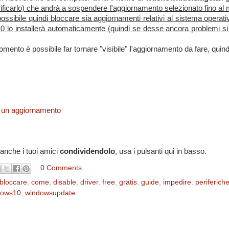
ficarlo) che andrà a sospendere l'aggiornamento selezionato fino a
ossibile quindi bloccare sia aggiornamenti relativi al sistema operati
10 lo installerà automaticamente (quindi se desse ancora problemi si
omento è possibile far tornare "visibile" l'aggiornamento da fare, quin
re un aggiornamento
 anche i tuoi amici
condividendolo
, usa i pulsanti qui in basso.
0 Comments
bloccare
,
come
,
disable
,
driver
,
free
,
gratis
,
guide
,
impedire
,
periferich
dows10
,
windowsupdate