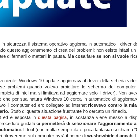
n sicurezza il sistema operativo aggiorna in automatico i driver de
ando questo aggiornamento ci crea dei problemi: non esiste infatti un 
re di fermarli o metterli in pausa.
Ma cosa fare se non si vuole ric
veniente: Windows 10 update aggiornava il driver della scheda vide
esse problemi quando volevo proiettare lo schermo del computer 
mpleta di intel ma si limitava ad aggiornare solo il driver). Non ave
a è che per sua natura Windows 10 cerca in automatico di aggiornare
avo il computer ed ero collegato ad internet
ricevevo contro la mia
arlo
. Stufo di questa situazione frustrante ho cercato un rimedio.
ft ed è esposta in
questa pagina
, in sostanza viene messo a disp
 procedura guidata
ci permetterà di selezionare l'aggiornamento a
 automatici
. Il tool (con molta semplicità e poca fantasia) si chiama "
he ci ritroveremo sul computer avrà il nome di
wushowhide.diagcab
.