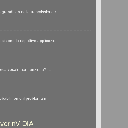
ndi fan della trasmissione r...
stono le rispettive applicazio...
erca vocale non funziona? L'...
robabilmente il problema n...
river nVIDIA