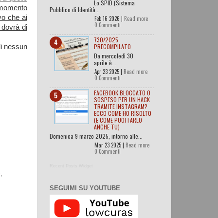
Lo SPID (Sistema
l momento
Pubblico di Identità...
vo che ai
Feb 16 2026 |
Read more
0 Commenti
 dovrà di
730/2025
PRECOMPILATO
di nessun
Da mercoledì 30
aprile è...
Apr 23 2025 |
Read more
0 Commenti
FACEBOOK BLOCCATO O
SOSPESO PER UN HACK
TRAMITE INSTAGRAM?
ECCO COME HO RISOLTO
(E COME PUOI FARLO
ANCHE TU)
Domenica 9 marzo 2025, intorno alle...
Mar 23 2025 |
Read more
0 Commenti
Recent Posts Widget
e
,
SEGUIMI SU YOUTUBE