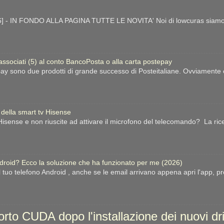
- IN FONDO ALLA PAGINA TUTTE LE NOVITA' Noi di lowcuras siamo gra
 associati (5) al conto BancoPosta o alla carta postepay
ay sono due prodotti di grande successo di Posteitaliane. Ovviamente esi
 della smart tv Hisense
sense e non riuscite ad attivare il microfono del telecomando? La ric
ndroid? Ecco la soluzione che ha funzionato per me (2026)
l tuo telefono Android , anche se le email arrivano appena apri l'app, p
porto CUDA dopo l'installazione dei nuovi d