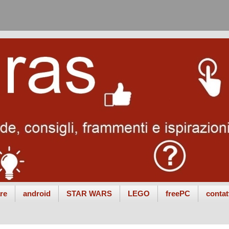
re
android
STAR WARS
LEGO
freePC
contat