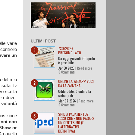
ULTIMI POST
lle varie
730/2026
controllo
PRECOMPILATO
evere un
Da oggi giovedì 30 aprile
è possibile...
Apr 30 2026 |
Read more
0 Commenti
o del mio
ONLINE LA WEBAPP VOCI
DA LA ZANZARA
sulla tv
Udite udite, è online la
vo scelta
webapp di...
 i driver
Mar 07 2026 |
Read more
 volontà
0 Commenti
SPID A PAGAMENTO?
osizione
ECCO COME NON PAGARE
 noi non
UN CENTESIMO (E
L’ALTERNATIVA
Show or
DEFINITIVA)
Da quello